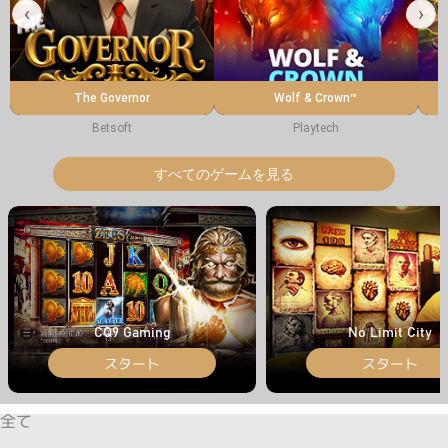
‹
›
The Governor
Wolf & Crown™
Betsoft
Playtech
すべてのゲームを見る
CQ9 Gaming
No Limit City
スタート
スタート
全て