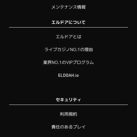
メンテナンス情報
エルドアについて
エルドアとは
ライブカジノNO.1の理由
業界NO.1のVIPプログラム
ELDOAH.io
セキュリティ
利用規約
責任のあるプレイ