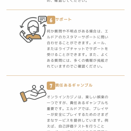
め、確認してください。
サポート
何か質問や不明点がある場合は、エ
ルドアのカスタマーサポートに問い
合わせることができます。メール、
またはライブチャットでサポートを
受けることができます。また、よく
ある質問には、多くの情報が掲載さ
れていますのでご確認ください。
責任あるギャンブル
オンラインカジノは、楽しい娯楽の
一つですが、責任あるギャンブルも
重要です。エルドアでは、プレイヤ
ーが安全にプレイするためのさまざ
まなサービスを提供しています。例
えば、自己評価テストを行うこと