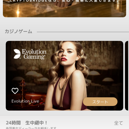
カジノゲーム
Evolution Live
スタート
24時間 生中継中！
全て
各国美女ディーラーがお相手します